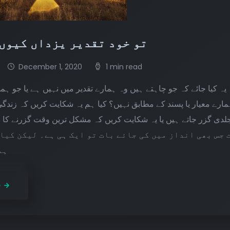
تو خود تقدیر یزداں کیوں نہیں ہے؟
December 1, 2020
1 min read
ہ کیا جائے کہ جو چاہتے ہیں وہ ہمارے تقدیر میں نہیں ہے یا جو ہما
مارے معیار یا پسند کے مطابق نہیں؟ کیا ہم یہ شکایت کریں کہ زند
لدی گزر جاتے ہیں یا یہ شکایت کریں کہ مشکل ترین وقت گزرنے کا نا
 جس بھی انداز میں کی جائے بات تو ایک ہی ہے۔ لیکن کیا
ہم
e