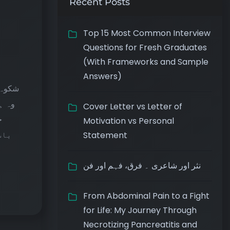
Recent Posts
Top 15 Most Common Interview
Questions for Fresh Graduates
(With Frameworks and Sample
Answers)
شکوہ ی
وہ ہ
Cover Letter vs Letter of
ج
Motivation vs Personal
بات
Statement
نثر اور شاعری ۔ فرق، فہم اور فن
From Abdominal Pain to a Fight
for Life: My Journey Through
Necrotizing Pancreatitis and