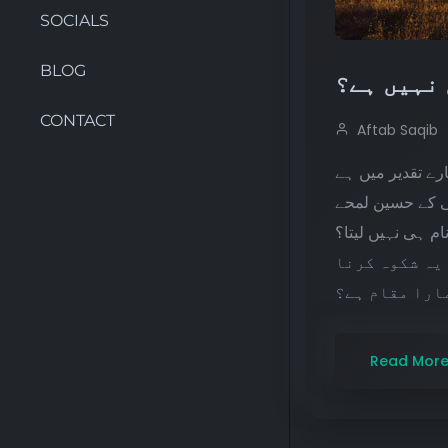
SOCIALS
BLOG
CONTACT
Aftab Saqib
رے تقدیر میں ہے
گی کے حسین لمحے
م ہی نہیں لیتا؟
 یہ شکوہ کرنا
ارا مقام ہے؟
Read Mor