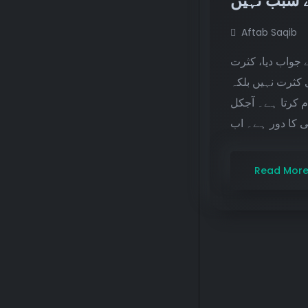
Aftab Saqib
ابنِ انشاء سے کس
کرنے سے۔ سائل ن
دماغی کثرت۔اچھی
Read Mor