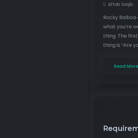
Aftab Saqib
Rocky Balboa o
what you’re wo
thing. The firs
thing is “Are y
Read Mor
Requireme