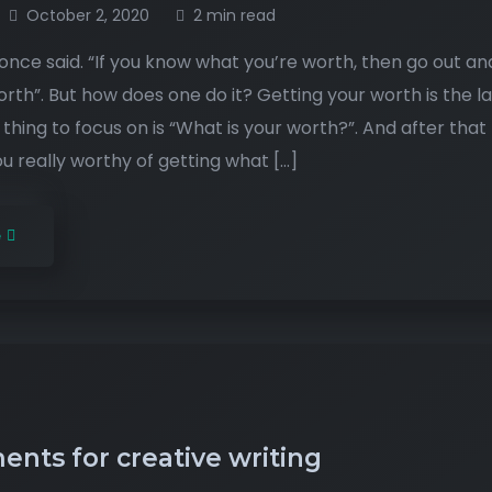
October 2, 2020
2 min read
nce said. “If you know what you’re worth, then go out an
rth”. But how does one do it? Getting your worth is the l
t thing to focus on is “What is your worth?”. And after that
ou really worthy of getting what […]
e
nts for creative writing