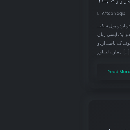
Aftab Saqib
سلیقے سے ہواؤں
ہیں ماضی کی ریخت
ہے جسعمل کی طر
ہمارے لیےاور […]
Read Mor