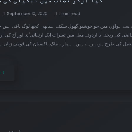
کیا اردو نصاب میں تبدیلی کی ضرورت ہے؟
September 10, 2020
1 min read
 میں جو خوشبو گھول سکتے ہیںابھی کچھ لوگ باقی ہیں جو اردو بول
ہ یا اردوئے معل میں تغیرات ایک ارتقائی ٰی اور آج کی اردو ایک ایس
ح ہوتے رہے ہیں۔ ہمارے ملک پاکستان کی قومی زبان ہونے کے ناط
e